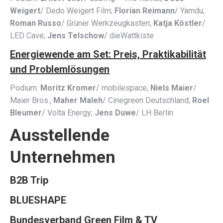
Weigert
/ Dedo Weigert Film;
Florian Reimann
/ Yamdu;
Roman Russo
/ Grüner Werkzeugkasten;
Katja Köstler
/
LED Cave;
Jens Telschow
/ dieWattkiste
Energiewende am Set: Preis, Praktikabilität
und Problemlösungen
Podium:
Moritz Kromer
/ mobilespace;
Niels Maier
/
Maier Bros.;
Maher Maleh
/ Cinegreen Deutschland;
Roel
Bleumer
/ Volta Energy;
Jens Duwe
/ LH Berlin
Ausstellende
Unternehmen
B2B Trip
BLUESHAPE
Bundesverband Green Film & TV