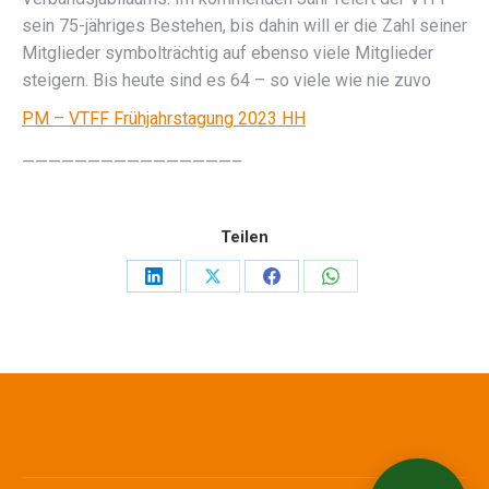
sein 75-jähriges Bestehen, bis dahin will er die Zahl seiner
Mitglieder symbolträchtig auf ebenso viele Mitglieder
steigern. Bis heute sind es 64 – so viele wie nie zuvo
PM – VTFF Frühjahrstagung 2023 HH
————————————————–
Teilen
Share
Share
Share
Share
on
on
on
on
LinkedIn
X
Facebook
WhatsApp