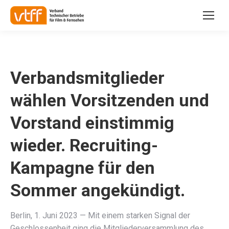
Verbandsmitglieder
wählen Vorsitzenden und
Vorstand einstimmig
wieder. Recruiting-
Kampagne für den
Sommer angekündigt.
Berlin
,
1. Juni 2023
—
Mit einem starken Signal der
Geschlossenheit ging die Mitgliederversammlung des