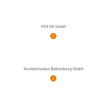
PFX DE GmbH
Persönlicher
Blog
/
Webseite
Kostümfundus Babelsberg GmbH
Persönlicher
Blog
/
Webseite