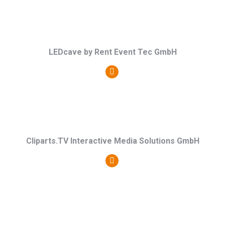
Blog
/
Webseite
LEDcave by Rent Event Tec GmbH
Persönlicher
Blog
/
Webseite
Cliparts.TV Interactive Media Solutions GmbH
Persönlicher
Blog
/
Webseite