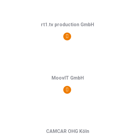
/
Webseite
rt1.tv production GmbH
Persönlicher
Blog
/
Webseite
MoovIT GmbH
Persönlicher
Blog
/
Webseite
CAMCAR OHG Köln