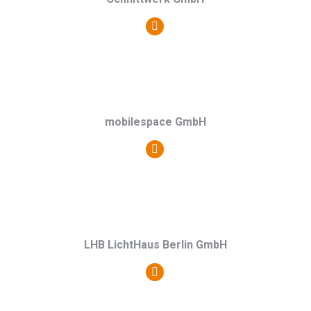
Persönlicher
Blog
/
Webseite
mobilespace GmbH
Persönlicher
Blog
/
Webseite
LHB LichtHaus Berlin GmbH
Persönlicher
Blog