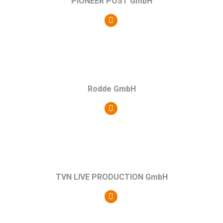
PIONEER POST GmbH
Persönlicher
Blog
/
Webseite
Rodde GmbH
Persönlicher
Blog
/
Webseite
TVN LIVE PRODUCTION GmbH
Persönlicher
Blog