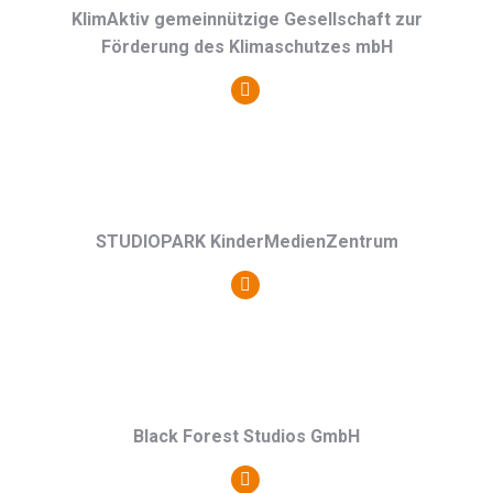
KlimAktiv gemeinnützige Gesellschaft zur
Förderung des Klimaschutzes mbH
Persönlicher
Blog
/
Webseite
STUDIOPARK KinderMedienZentrum
Persönlicher
Blog
/
Webseite
Black Forest Studios GmbH
Persönlicher