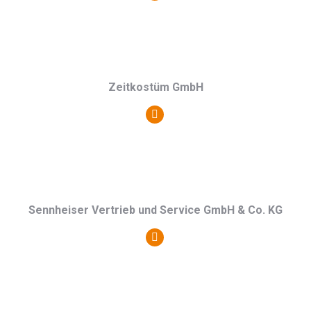
Blog
/
Webseite
Zeitkostüm GmbH
Persönlicher
Blog
/
Webseite
Sennheiser Vertrieb und Service GmbH & Co. KG
Persönlicher
Blog
/
Webseite