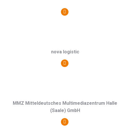
Persönlicher
Blog
/
Webseite
nova logistic
Persönlicher
Blog
/
Webseite
MMZ Mitteldeutsches Multimediazentrum Halle
(Saale) GmbH
Persönlicher