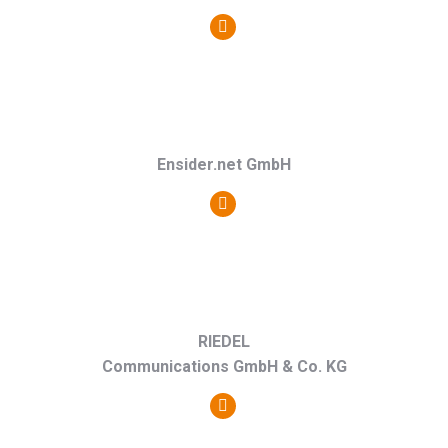
Persönlicher
Blog
/
Webseite
Ensider.net GmbH
Persönlicher
Blog
/
Webseite
RIEDEL
Communications GmbH & Co. KG
Persönlicher
Blog