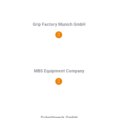
/
Webseite
Grip Factory Munich GmbH
Persönlicher
Blog
/
Webseite
MBS Equipment Company
Persönlicher
Blog
/
Webseite
Schnittwerk GmbH