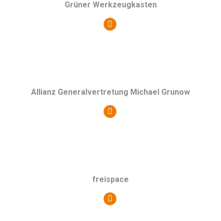
Grüner Werkzeugkasten
Persönlicher
Blog
/
Webseite
Allianz Generalvertretung Michael Grunow
Persönlicher
Blog
/
Webseite
freispace
Persönlicher
Blog