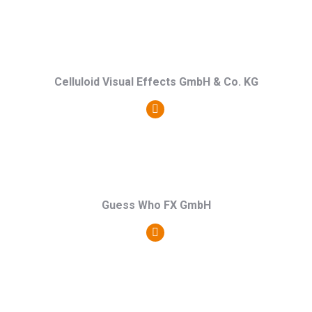
Blog
/
Webseite
Celluloid Visual Effects GmbH & Co. KG
Persönlicher
Blog
/
Webseite
Guess Who FX GmbH
Persönlicher
Blog
/
Webseite