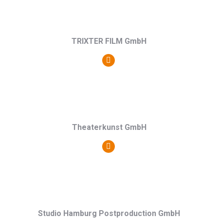
/
Webseite
TRIXTER FILM GmbH
Persönlicher
Blog
/
Webseite
Theaterkunst GmbH
Persönlicher
Blog
/
Webseite
Studio Hamburg Postproduction GmbH