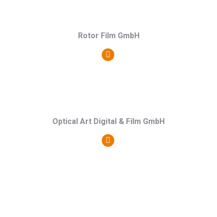
Webseite
Rotor Film GmbH
Persönlicher
Blog
/
Webseite
Optical Art Digital & Film GmbH
Persönlicher
Blog
/
Webseite