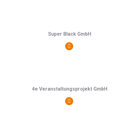
Blog
/
Webseite
Super Black GmbH
Persönlicher
Blog
/
Webseite
4e Veranstaltungsprojekt GmbH
Persönlicher
Blog
/
Webseite