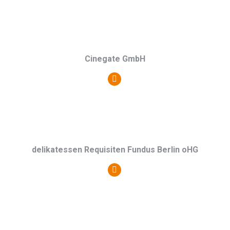
Blog
/
Webseite
Cinegate GmbH
Persönlicher
Blog
/
Webseite
delikatessen Requisiten Fundus Berlin oHG
Persönlicher
Blog
/
Webseite