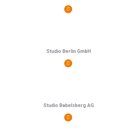
Persönlicher
Blog
/
Webseite
Studio Berlin GmbH
Persönlicher
Blog
/
Webseite
Studio Babelsberg AG
Persönlicher
Blog
/