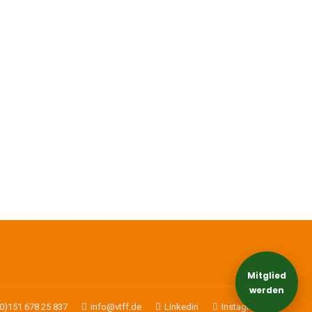
Mitglied
werden
(0)151 678 25 837
info@vtff.de
Linkedin
Instagram