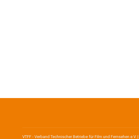
bleibt bisher aus – Hoffnung auf den 
Dr. Weimer
Presse
3. November 2025
Das neue VTFF-Herbstbarometer zeigt: 2025 bringt 
Kostendruck, Auftragsflaute und unsichere Förderpoli
Filmwirtschaft – die Bundesregierung…
Read more
VTFF - Verband Technischer Betriebe für Film und Fernsehen e.V. 