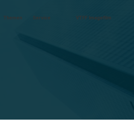
Themen
Service
VTFF Imagefilm