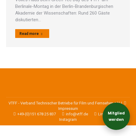
Berlinale-Montag in der Berlin-Brandenburgischen
Akademie der Wissenschaften: Rund 260 Gäste
diskutierten…
Read more
VTFF - Verband Technischer Betriebe für Film und Fernsehen e.V. |
Impressum
Mitglied
+49-(0)151 678 25 837
info@vtff.de
Linkedin
werden
Instagram