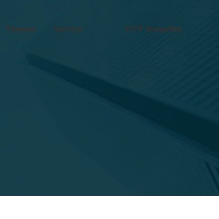
Themen
Service
VTFF Imagefilm