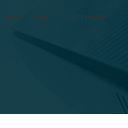
Themen
Service
VTFF Imagefilm