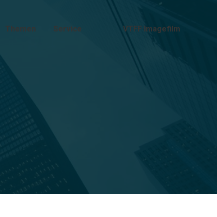
Themen
Service
VTFF Imagefilm