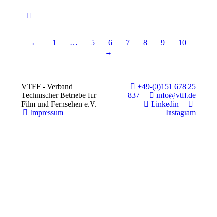
←
1
…
5
6
7
8
9
10
→
VTFF - Verband
+49-(0)151 678 25
Technischer Betriebe für
837
info@vtff.de
Film und Fernsehen e.V. |
Linkedin
Impressum
Instagram