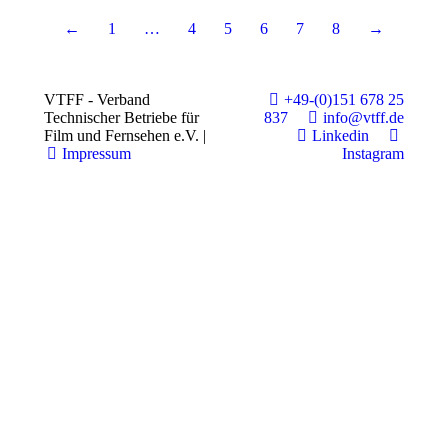
←
1
…
4
5
6
7
8
→
VTFF - Verband
+49-(0)151 678 25
Technischer Betriebe für
837
info@vtff.de
Film und Fernsehen e.V. |
Linkedin
Impressum
Instagram