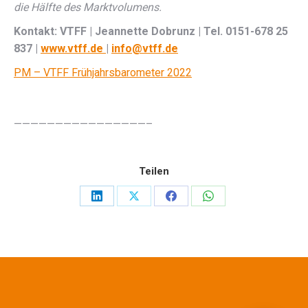
die Hälfte des Marktvolumens.
Kontakt: VTFF | Jeannette Dobrunz | Tel. 0151-678 25
837 |
www.vtff.de
|
info@vtff.de
PM – VTFF Frühjahrsbarometer 2022
————————————————–
Teilen
Share
Share
Share
Share
on
on
on
on
LinkedIn
X
Facebook
WhatsApp