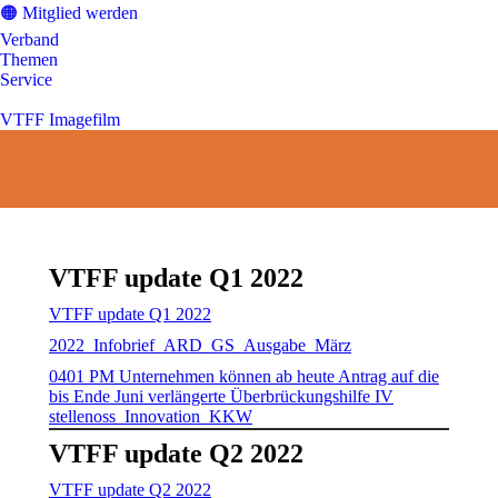
🟠 Mitglied werden
Verband
Themen
Service
VTFF Imagefilm
Sie befinden
sich hier:
VTFF update Q1 2022
VTFF update Q1 2022
2022_
Infobrief_ARD_GS_Ausgabe_März
0401 PM Unternehmen können ab heute Antrag auf die
bis Ende Juni verlängerte Überbrückungshilfe IV
stellen
oss_Innovation_KKW
VTFF update Q2 2022
VTFF update Q2 2022