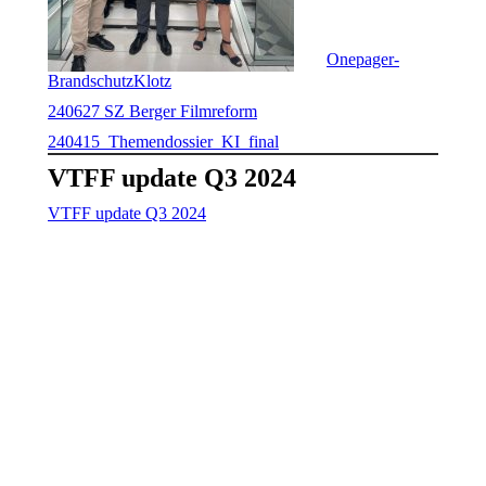
Onepager-
BrandschutzKlotz
240627 SZ Berger Filmreform
240415_Themendossier_KI_final
VTFF update Q3 2024
VTFF update Q3 2024