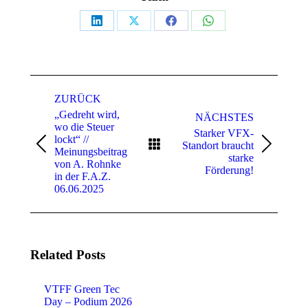
Share
Share
Share
Share
on
on
on
on
LinkedIn
X
Facebook
WhatsApp
Kommentarnavigation
ZURÜCK
„Gedreht wird,
NÄCHSTES
wo die Steuer
Starker VFX-
lockt“ //
Standort braucht
Vorheriger
Nächster
Meinungsbeitrag
starke
Beitrag:
Beitrag:
von A. Rohnke
Förderung!
in der F.A.Z.
06.06.2025
Related Posts
VTFF Green Tec
Day – Podium 2026