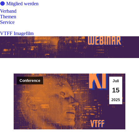
🟠 Mitglied werden
Verband
Themen
Service
VTFF Imagefilm
Sie befinden
sich hier:
Conference
Juli
15
2025