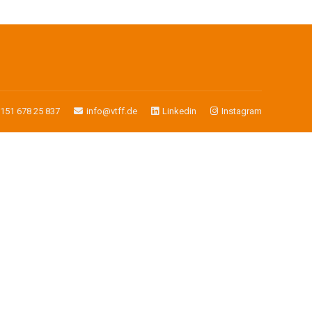
)151 678 25 837
info@vtff.de
Linkedin
Instagram