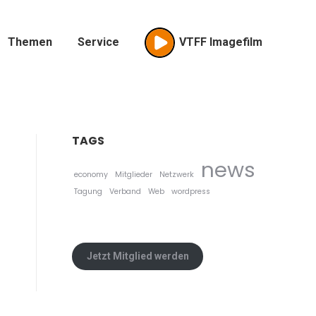
Themen
Service
VTFF Imagefilm
TAGS
news
economy
Mitglieder
Netzwerk
Tagung
Verband
Web
wordpress
Jetzt Mitglied werden