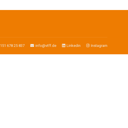
)151 678 25 837
info@vtff.de
Linkedin
Instagram