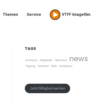
Themen
Service
VTFF Imagefilm
TAGS
news
economy
Mitglieder
Netzwerk
Tagung
Verband
Web
wordpress
Jetzt Mitglied werden