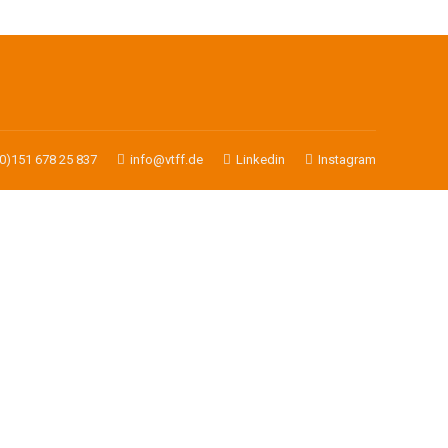
(0)151 678 25 837
info@vtff.de
Linkedin
Instagram