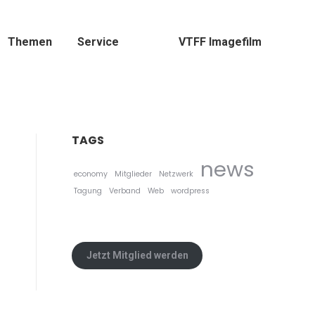
Themen
Service
VTFF Imagefilm
TAGS
news
economy
Mitglieder
Netzwerk
Tagung
Verband
Web
wordpress
Jetzt Mitglied werden