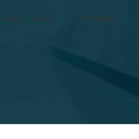
Themen
Service
VTFF Imagefilm