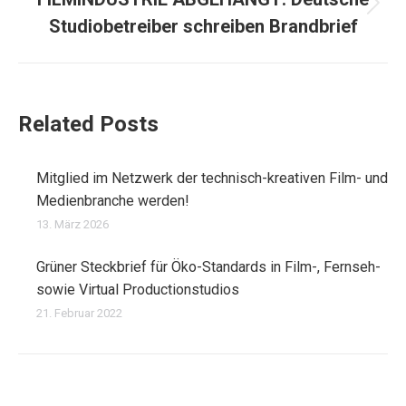
Nächster
Studiobetreiber schreiben Brandbrief
Beitrag:
Related Posts
Mitglied im Netzwerk der technisch-kreativen Film- und
Medienbranche werden!
13. März 2026
Grüner Steckbrief für Öko-Standards in Film-, Fernseh-
sowie Virtual Productionstudios
21. Februar 2022