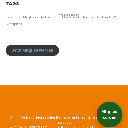
TAGS
news
economy
Mitglieder
Netzwerk
Tagung
Verband
Web
wordpress
Jetzt Mitglied werden
Mitglied
VTFF - Verband Technischer Betriebe für Film und Fernsehen e.V. |
werden
Impressum
+49-(0)151 678 25 837
info@vtff.de
Linkedin
Instagram