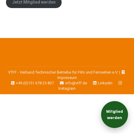
Jetzt Mitglied werden
VTFF - Verband Technischer Betriebe für Film und Fernsehen e.V. |
Impressum
+49-(0)151 678 25 837
info@vtff.de
Linkedin
Instagram
Mitglied
werden