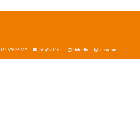
)151 678 25 837
info@vtff.de
Linkedin
Instagram