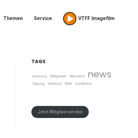
Themen
Service
VTFF Imagefilm
TAGS
news
economy
Mitglieder
Netzwerk
Tagung
Verband
Web
wordpress
Jetzt Mitglied werden