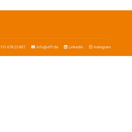
)151 678 25 837
info@vtff.de
Linkedin
Instagram