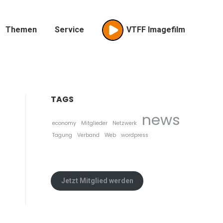
Themen
Service
VTFF Imagefilm
TAGS
news
economy
Mitglieder
Netzwerk
Tagung
Verband
Web
wordpress
Jetzt Mitglied werden