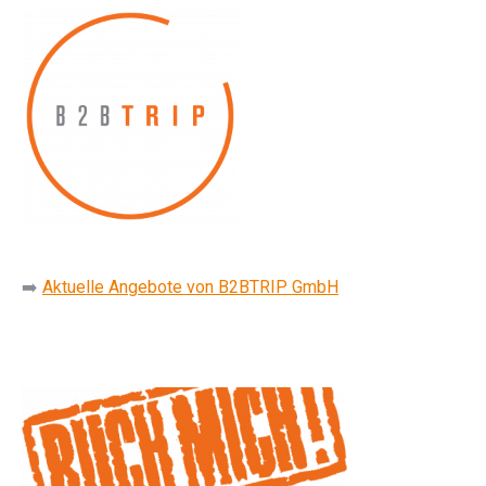
➡️
Aktuelle Angebote von B2BTRIP GmbH