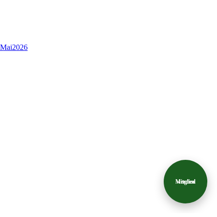
 _Mai2026
Mitglied
werden