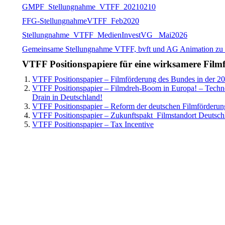
GMPF_Stellungnahme_VTFF_20210210
FFG-StellungnahmeVTFF_Feb2020
Stellungnahme_VTFF_MedienInvestVG_ Mai2026
Gemeinsame Stellungnahme VTFF, bvft und AG Animation zu den 
VTFF Positionspapiere für eine wirksamere Film
VTFF Positionspapier – Filmförderung des Bundes in der 20s
VTFF Positionspapier – Filmdreh-Boom in Europa! – Tech
Drain in Deutschland!
VTFF Positionspapier – Reform der deutschen Filmförderu
VTFF Positionspapier – Zukunftspakt_Filmstandort Deutsch
VTFF Positionspapier –
Tax Incentive