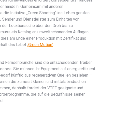
des Klimawandels erfordert konsequentes Handeln.
der handeln. Gemeinsam mit anderen
die Initiative „Green Shooting“ ins Leben gerufen.
, Sender und Dienstleister zum Einhalten von
 der Locationsuche über den Dreh bis zu
b muss ein Katalog an umweltschonenden Auflagen
dies am Ende einer Produktion mit Zertifikat und
rhält das Label
„Green Motion“
.
 und Fernsehbranche sind die entscheidenden Treiber
sses. Sie müssen ihr Equipment auf energieeffizient
bedarf künftig aus regenerativen Quellen beziehen –
können die zumeist kleinen und mittelständischen
stemmen, deshalb fordert der VTFF geeignete und
Förderprogramme, die auf die Bedürfnisse seiner
d.