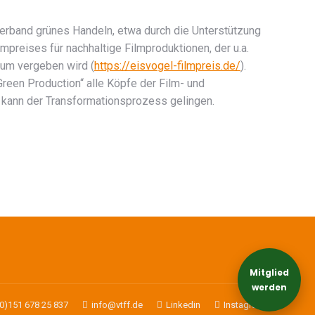
 Verband grünes Handeln, etwa durch die Unterstützung
mpreises für nachhaltige Filmproduktionen, der u.a.
um vergeben wird (
https://eisvogel-filmpreis.de/
).
reen Production“ alle Köpfe der Film- und
, kann der Transformationsprozess gelingen.
Mitglied
werden
(0)151 678 25 837
info@vtff.de
Linkedin
Instagram