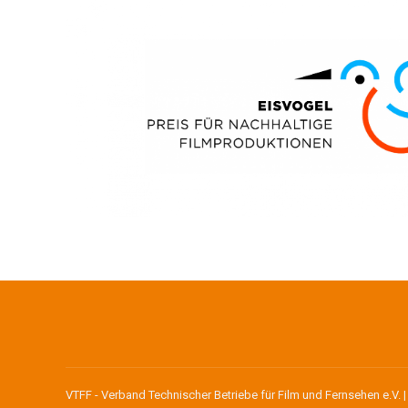
VTFF - Verband Technischer Betriebe für Film und Fernsehen e.V. 