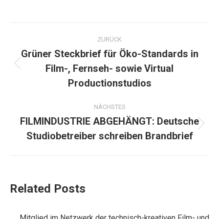
on
on
on
on
LinkedIn
X
Facebook
WhatsApp
Kommentarnavigation
ZURÜCK
Grüner Steckbrief für Öko-Standards in
Film-, Fernseh- sowie Virtual
Vorheriger
Beitrag:
Productionstudios
NÄCHSTES
FILMINDUSTRIE ABGEHÄNGT: Deutsche
Nächster
Studiobetreiber schreiben Brandbrief
Beitrag:
Related Posts
Mitglied im Netzwerk der technisch-kreativen Film- und