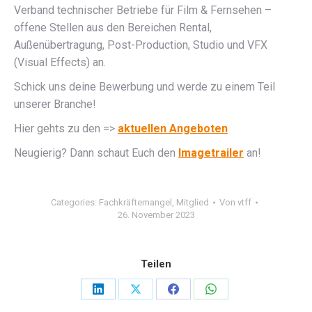
Verband technischer Betriebe für Film & Fernsehen –
offene Stellen aus den Bereichen Rental,
Außenübertragung, Post-Production, Studio und VFX
(Visual Effects) an.
Schick uns deine Bewerbung und werde zu einem Teil
unserer Branche!
Hier gehts zu den =>
aktuellen Angeboten
Neugierig? Dann schaut Euch den
Imagetrailer
an!
Categories:
Fachkräftemangel
,
Mitglied
Von
vtff
26. November 2023
Teilen
Share
Share
Share
Share