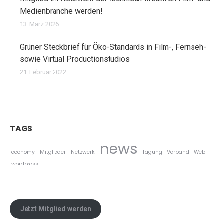
Medienbranche werden!
13. März 2026
Grüner Steckbrief für Öko-Standards in Film-, Fernseh-
sowie Virtual Productionstudios
21. Februar 2022
TAGS
news
economy
Mitglieder
Netzwerk
Tagung
Verband
Web
wordpress
Jetzt Mitglied werden