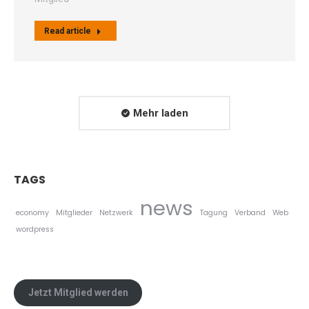
Read article
Mehr laden
TAGS
news
economy
Mitglieder
Netzwerk
Tagung
Verband
Web
wordpress
Jetzt Mitglied werden