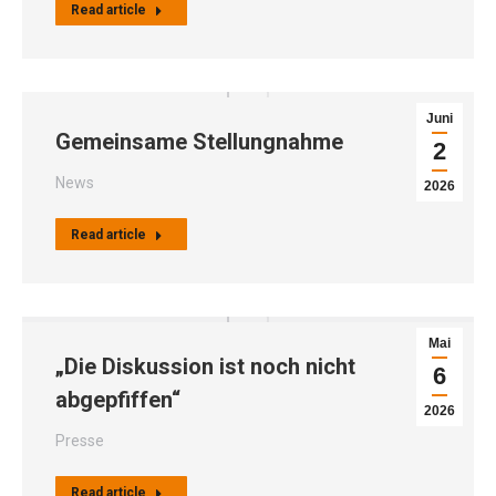
Read article
Juni
Gemeinsame Stellungnahme
2
News
2026
Read article
Mai
„Die Diskussion ist noch nicht
6
abgepfiffen“
2026
Presse
Read article